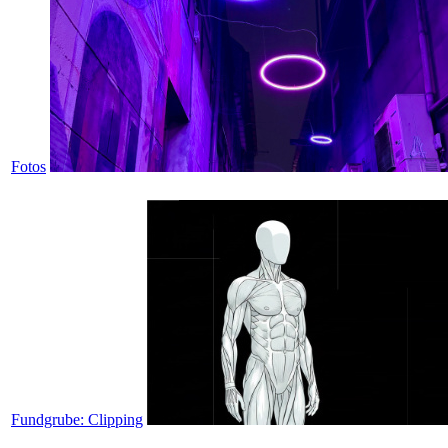
Fotos
Fundgrube: Clipping