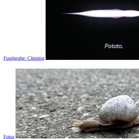
Fundgrube: Clipping
Fotos