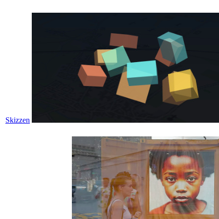
Skizzen