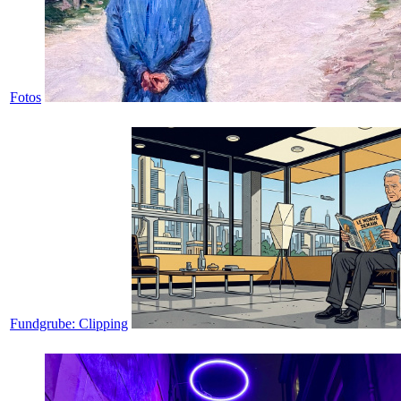
Fotos
Fundgrube: Clipping