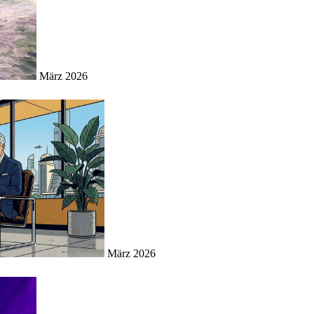
März 2026
März 2026