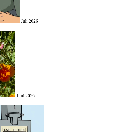
Juli 2026
Juni 2026